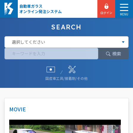
自動車ガラス
オンライン発注システム
ログイン
MENU
SEARCH
検索
国産車
工具/接着剤/その他
MOVIE